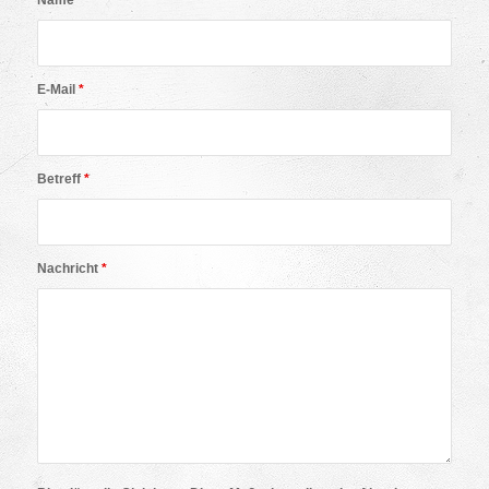
Name
*
E-Mail
*
Betreff
*
Nachricht
*